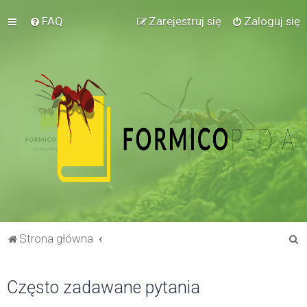
FAQ
Zarejestruj się
Zaloguj się
S
Strona główna
z
u
Często zadawane pytania
k