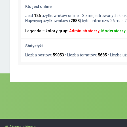
Kto jest online
Jest
126
użytkowników online :: 3 zarejestrowanych, 0 uk
Najwięcej użytkowników (
2888
) było online czw 26 mar, 
Legenda – kolory grup:
Administratorzy
,
Moderatorzy 
Statystyki
Liczba postów:
59053
• Liczba tematów:
5685
• Liczba u