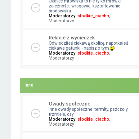
Okolice mrowiska to nie tylko mrówki -
zależności, wrogowie, kształtowanie
środowiska
Moderatorzy:
slodkie_ciacho
,
Moderatorzy
Relacje z wycieczek
Odwiedziłeś ciekawą okolicę, napotkałeś
ciekawe gatunki - napisz o tym
Moderatorzy:
slodkie_ciacho
,
Moderatorzy
Inne
Owady społeczne
Inne owady społeczne: termity, pszczoły,
trzmiele, osy
Moderatorzy:
slodkie_ciacho
,
Moderatorzy