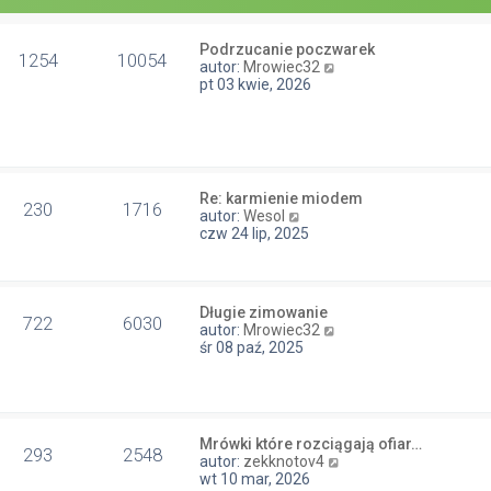
Podrzucanie poczwarek
1254
10054
W
autor:
Mrowiec32
y
pt 03 kwie, 2026
ś
w
i
e
t
l
Re: karmienie miodem
n
230
1716
W
autor:
Wesol
a
y
czw 24 lip, 2025
j
ś
n
w
o
i
w
e
s
Długie zimowanie
t
722
6030
z
W
autor:
Mrowiec32
l
y
y
śr 08 paź, 2025
n
p
ś
a
o
w
j
s
i
n
t
e
o
t
w
Mrówki które rozciągają ofiar…
l
293
2548
s
W
autor:
zekknotov4
n
z
y
wt 10 mar, 2026
a