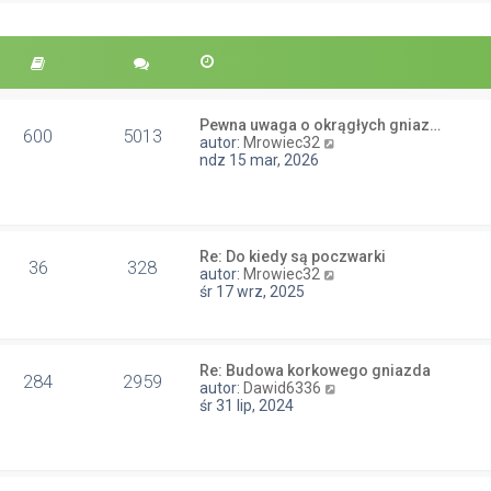
y
n
p
a
o
j
s
n
t
o
w
s
Pewna uwaga o okrągłych gniaz…
600
5013
z
W
autor:
Mrowiec32
y
y
ndz 15 mar, 2026
p
ś
o
w
s
i
t
e
t
Re: Do kiedy są poczwarki
l
36
328
W
autor:
Mrowiec32
n
y
śr 17 wrz, 2025
a
ś
j
w
n
i
o
e
w
Re: Budowa korkowego gniazda
t
284
2959
s
W
autor:
Dawid6336
l
z
y
śr 31 lip, 2024
n
y
ś
a
p
w
j
o
i
n
s
e
o