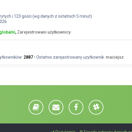
t
rytych i 123 gości (wg danych z ostatnich 5 minut)
2026
globalni
,
Zarejestrowani użytkownicy
żytkowników:
2887
• Ostatnio zarejestrowany użytkownik:
maciejsz