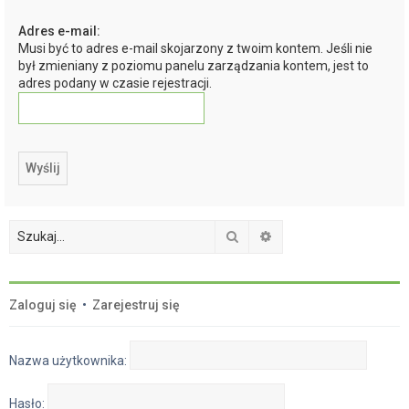
a
Adres e-mail:
j
Musi być to adres e-mail skojarzony z twoim kontem. Jeśli nie
był zmieniany z poziomu panelu zarządzania kontem, jest to
adres podany w czasie rejestracji.
Szukaj
Wyszukiwanie zaawan
Zaloguj się
•
Zarejestruj się
Nazwa użytkownika:
Hasło: