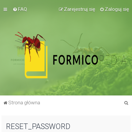
FAQ
Zarejestruj się
Zaloguj się
S
Strona główna
z
u
RESET_PASSWORD
k