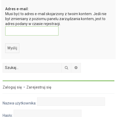
a
Adres e-mail:
j
Musi być to adres e-mail skojarzony z twoim kontem. Jeśli nie
był zmieniany z poziomu panelu zarządzania kontem, jest to
adres podany w czasie rejestracji.
Szukaj
Wyszukiwanie zaawan
Zaloguj się
•
Zarejestruj się
Nazwa użytkownika:
Hasło: