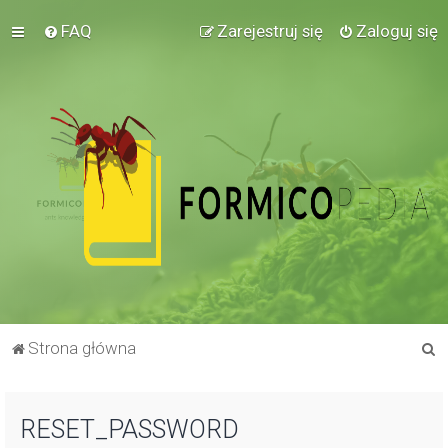
FAQ
Zarejestruj się
Zaloguj się
S
Strona główna
z
u
RESET_PASSWORD
k