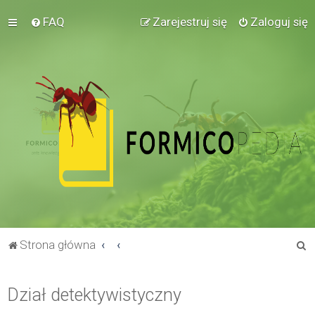
FAQ
Zarejestruj się
Zaloguj się
S
Strona główna
z
u
Dział detektywistyczny
k