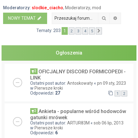
a
Moderatorzy:
slodkie_ciacho
,
Moderatorzy
,
mod
j
Szukaj
Wyszukiw
NOWY TEMAT
Tematy: 203
1
2
3
4
5
Następna
Ogłoszenia
OFICJALNY DISCORD FORMICOPEDI -
LINK
Ostatni post autor:
Antoskowaty
«
pn 09 sty, 2023
w
Pierwsze kroki
Odpowiedzi:
27
1
2
Ankieta - popularne wśród hodowców
gatunki mrówek
Ostatni post autor:
ARTUR83M
«
sob 06 lip, 2013
w
Pierwsze kroki
Odpowiedzi:
6