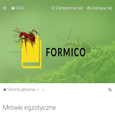
FAQ
Zarejestruj się
Zaloguj się
S
Strona główna
z
u
Mrówki egzotyczne
k