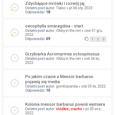
Zdychające mrówki i rozwój jaj
Ostatni post autor:
Tlaloc
«
pt 06 sty, 2023
Odpowiedzi:
18
oecophylla smaragdina - start
Ostatni post autor:
r0bby.in.the.net
«
czw 01 gru,
2022
Odpowiedzi:
69
1
2
3
Grzybiarka Acromyrmex octospinosus
Ostatni post autor:
r0bby.in.the.net
«
sob 26 lis,
2022
Po jakim czasie u Messor barbarus
pojawią się media
Ostatni post autor:
gombopanda
«
sob 05 lis, 2022
Odpowiedzi:
10
Kolonia messor barbarus powoli wymiera
Ostatni post autor:
slodkie_ciacho
«
pt 30 wrz,
2022