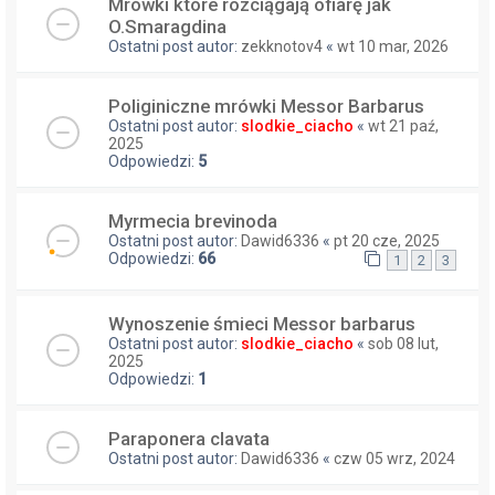
Mrówki które rozciągają ofiarę jak
O.Smaragdina
Ostatni post autor:
zekknotov4
«
wt 10 mar, 2026
Poliginiczne mrówki Messor Barbarus
Ostatni post autor:
slodkie_ciacho
«
wt 21 paź,
2025
Odpowiedzi:
5
Myrmecia brevinoda
Ostatni post autor:
Dawid6336
«
pt 20 cze, 2025
Odpowiedzi:
66
1
2
3
Wynoszenie śmieci Messor barbarus
Ostatni post autor:
slodkie_ciacho
«
sob 08 lut,
2025
Odpowiedzi:
1
Paraponera clavata
Ostatni post autor:
Dawid6336
«
czw 05 wrz, 2024