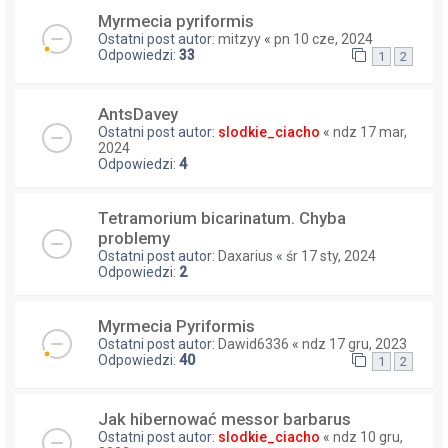
Myrmecia pyriformis
Ostatni post autor:
mitzyy
«
pn 10 cze, 2024
Odpowiedzi:
33
1
2
AntsDavey
Ostatni post autor:
slodkie_ciacho
«
ndz 17 mar,
2024
Odpowiedzi:
4
Tetramorium bicarinatum. Chyba
problemy
Ostatni post autor:
Daxarius
«
śr 17 sty, 2024
Odpowiedzi:
2
Myrmecia Pyriformis
Ostatni post autor:
Dawid6336
«
ndz 17 gru, 2023
Odpowiedzi:
40
1
2
Jak hibernować messor barbarus
Ostatni post autor:
slodkie_ciacho
«
ndz 10 gru,