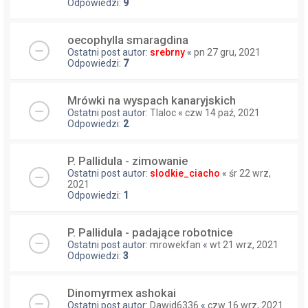
Odpowiedzi:
9
oecophylla smaragdina
Ostatni post autor:
srebrny
«
pn 27 gru, 2021
Odpowiedzi:
7
Mrówki na wyspach kanaryjskich
Ostatni post autor:
Tlaloc
«
czw 14 paź, 2021
Odpowiedzi:
2
P. Pallidula - zimowanie
Ostatni post autor:
slodkie_ciacho
«
śr 22 wrz,
2021
Odpowiedzi:
1
P. Pallidula - padające robotnice
Ostatni post autor:
mrowekfan
«
wt 21 wrz, 2021
Odpowiedzi:
3
Dinomyrmex ashokai
Ostatni post autor:
Dawid6336
«
czw 16 wrz, 2021