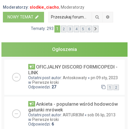
a
Moderatorzy:
slodkie_ciacho
,
Moderatorzy
j
Szukaj
Wyszukiw
NOWY TEMAT
Tematy: 293
1
2
3
4
5
6
Następna
Ogłoszenia
OFICJALNY DISCORD FORMICOPEDI -
LINK
Ostatni post autor:
Antoskowaty
«
pn 09 sty, 2023
w
Pierwsze kroki
Odpowiedzi:
27
1
2
Ankieta - popularne wśród hodowców
gatunki mrówek
Ostatni post autor:
ARTUR83M
«
sob 06 lip, 2013
w
Pierwsze kroki
Odpowiedzi:
6