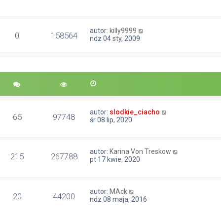
autor:
killy9999
0
158564
ndz 04 sty, 2009
autor:
slodkie_ciacho
65
97748
śr 08 lip, 2020
autor:
Karina Von Treskow
215
267788
pt 17 kwie, 2020
autor:
MAck
20
44200
ndz 08 maja, 2016