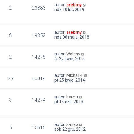
autor:
srebrny
2
23883
ndz 10 lut, 2019
autor:
srebrny
8
19352
ndz 06 maja, 2018
autor:
Walgav
2
14278
śr 22 kwie, 2015
autor:
Michał K.
23
40018
pt 25 kwie, 2014
autor:
barciu
3
14274
pt 14 cze, 2013
autor:
saneb
5
15616
sob 22 gru, 2012