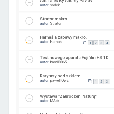
Ant Tales By Andrey Pavlov
autor:
sodek
Strator makro
autor:
Strator
Harnaś'a zabawy makro.
autor:
Harnaś
1
2
3
4
Test nowego aparatu Fujifilm HS 10
autor:
kamil8865
Rarytasy pod szkłem
autor:
pawelllQwE
1
2
3
Wystawa "Zauroczeni Naturą"
autor:
MAck