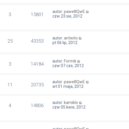
autor:
pawelllQwE
3
15801
czw 23 sie, 2012
autor:
antwito
25
43353
pt 06 lip, 2012
autor:
Formik
3
14184
czw 07 cze, 2012
autor:
pawelllQwE
11
20735
wt 01 maja, 2012
autor:
kamiklo
4
14806
czw 05 kwie, 2012
autor:
pawelllQwE