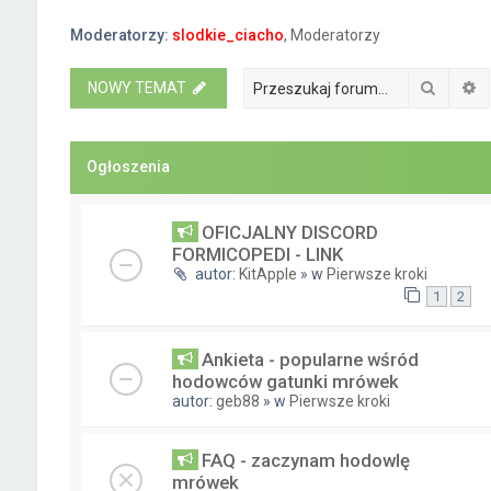
Moderatorzy:
slodkie_ciacho
,
Moderatorzy
Szukaj
W
NOWY TEMAT
Ogłoszenia
OFICJALNY DISCORD
FORMICOPEDI - LINK
autor:
KitApple
» w
Pierwsze kroki
1
2
Ankieta - popularne wśród
hodowców gatunki mrówek
autor:
geb88
» w
Pierwsze kroki
FAQ - zaczynam hodowlę
mrówek