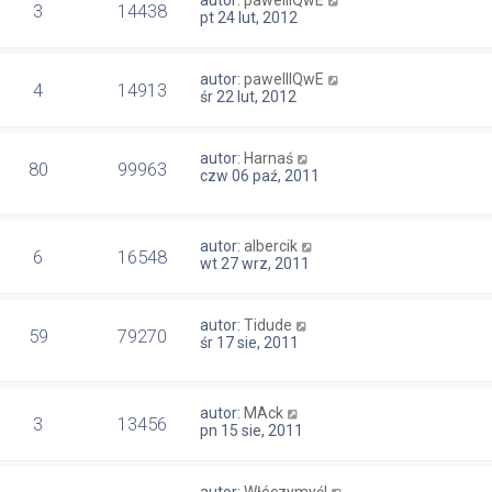
3
14438
pt 24 lut, 2012
autor:
pawelllQwE
4
14913
śr 22 lut, 2012
autor:
Harnaś
80
99963
czw 06 paź, 2011
autor:
albercik
6
16548
wt 27 wrz, 2011
autor:
Tidude
59
79270
śr 17 sie, 2011
autor:
MAck
3
13456
pn 15 sie, 2011