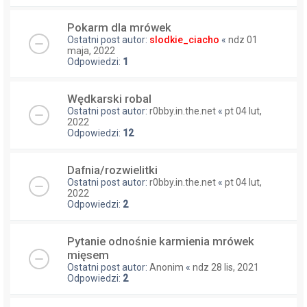
Pokarm dla mrówek
Ostatni post autor:
slodkie_ciacho
«
ndz 01
maja, 2022
Odpowiedzi:
1
Wędkarski robal
Ostatni post autor:
r0bby.in.the.net
«
pt 04 lut,
2022
Odpowiedzi:
12
Dafnia/rozwielitki
Ostatni post autor:
r0bby.in.the.net
«
pt 04 lut,
2022
Odpowiedzi:
2
Pytanie odnośnie karmienia mrówek
mięsem
Ostatni post autor:
Anonim
«
ndz 28 lis, 2021
Odpowiedzi:
2