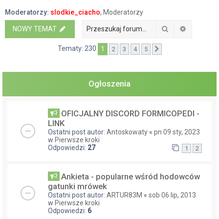
a
Moderatorzy:
slodkie_ciacho
,
Moderatorzy
j
Szukaj
Wyszukiw
NOWY TEMAT
Tematy: 230
1
2
3
4
5
Następna
Ogłoszenia
OFICJALNY DISCORD FORMICOPEDI -
LINK
Ostatni post autor:
Antoskowaty
«
pn 09 sty, 2023
w
Pierwsze kroki
Odpowiedzi:
27
1
2
Ankieta - popularne wśród hodowców
gatunki mrówek
Ostatni post autor:
ARTUR83M
«
sob 06 lip, 2013
w
Pierwsze kroki
Odpowiedzi:
6