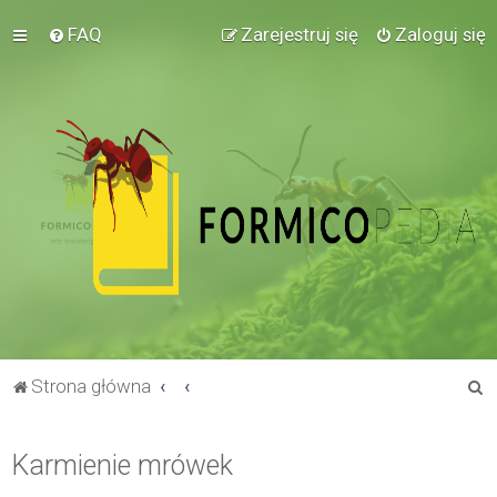
FAQ
Zarejestruj się
Zaloguj się
S
Strona główna
z
u
Karmienie mrówek
k