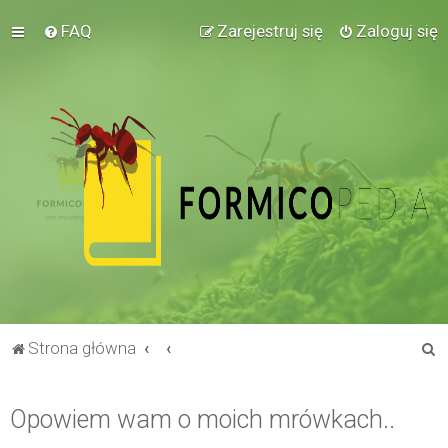
FAQ
Zarejestruj się
Zaloguj się
S
Strona główna
z
u
Opowiem wam o moich mrówkach..
k