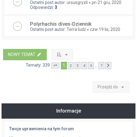
Ostatni post autor:
ursusgryzli
«
pn 21 gru, 2020
Odpowiedzi:
3
Polyrhachis dives-Dziennik
Ostatni post autor:
Terra ludź
«
czw 19 lis, 2020
NOWY TEMAT
Tematy: 339
1
…
2
3
4
5
7
Strona
1
z
7
Następna
Przejdź do
Informacje
Twoje uprawnienia na tym forum