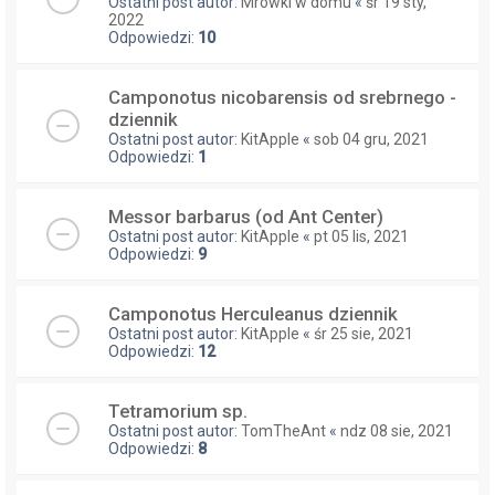
Ostatni post autor:
Mrówki w domu
«
śr 19 sty,
2022
Odpowiedzi:
10
Camponotus nicobarensis od srebrnego -
dziennik
Ostatni post autor:
KitApple
«
sob 04 gru, 2021
Odpowiedzi:
1
Messor barbarus (od Ant Center)
Ostatni post autor:
KitApple
«
pt 05 lis, 2021
Odpowiedzi:
9
Camponotus Herculeanus dziennik
Ostatni post autor:
KitApple
«
śr 25 sie, 2021
Odpowiedzi:
12
Tetramorium sp.
Ostatni post autor:
TomTheAnt
«
ndz 08 sie, 2021
Odpowiedzi:
8