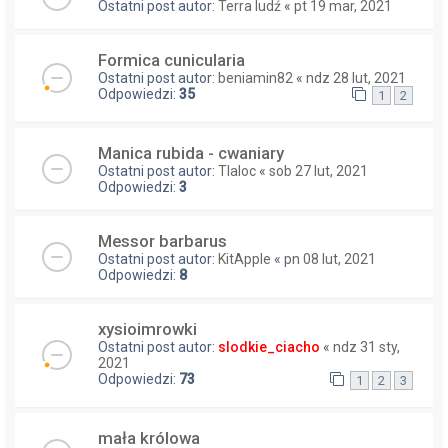
Ostatni post autor:
Terra ludź
«
pt 19 mar, 2021
Formica cunicularia
Ostatni post autor:
beniamin82
«
ndz 28 lut, 2021
Odpowiedzi:
35
1
2
Manica rubida - cwaniary
Ostatni post autor:
Tlaloc
«
sob 27 lut, 2021
Odpowiedzi:
3
Messor barbarus
Ostatni post autor:
KitApple
«
pn 08 lut, 2021
Odpowiedzi:
8
xysioimrowki
Ostatni post autor:
slodkie_ciacho
«
ndz 31 sty,
2021
Odpowiedzi:
73
1
2
3
mała królowa