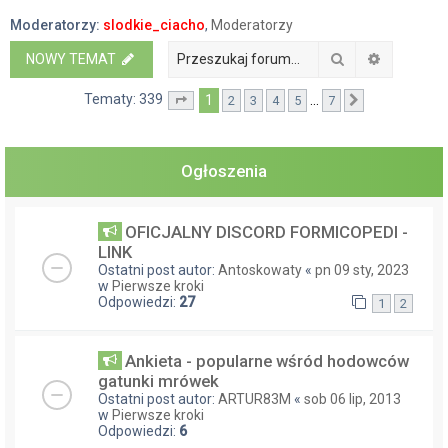
a
Moderatorzy:
slodkie_ciacho
,
Moderatorzy
j
Szukaj
Wyszukiw
NOWY TEMAT
Tematy: 339
1
…
2
3
4
5
7
Strona
1
z
7
Następna
Ogłoszenia
OFICJALNY DISCORD FORMICOPEDI -
LINK
Ostatni post autor:
Antoskowaty
«
pn 09 sty, 2023
w
Pierwsze kroki
Odpowiedzi:
27
1
2
Ankieta - popularne wśród hodowców
gatunki mrówek
Ostatni post autor:
ARTUR83M
«
sob 06 lip, 2013
w
Pierwsze kroki
Odpowiedzi:
6