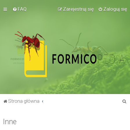
FAQ
Zarejestruj się
Zaloguj się
S
Strona główna
z
u
Inne
k