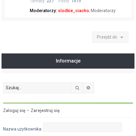
Tematy:
237
Posty:
1419
Moderatorzy:
slodkie_ciacho
,
Moderatorzy
Przejdź do
Informacje
Szukaj
Wyszukiwanie zaawan
Zaloguj się
•
Zarejestruj się
Nazwa użytkownika: