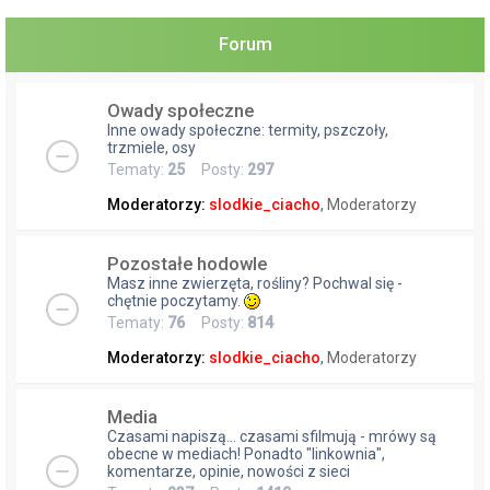
a
j
Forum
Owady społeczne
Inne owady społeczne: termity, pszczoły,
trzmiele, osy
Tematy:
25
Posty:
297
Moderatorzy:
slodkie_ciacho
,
Moderatorzy
Pozostałe hodowle
Masz inne zwierzęta, rośliny? Pochwal się -
chętnie poczytamy.
Tematy:
76
Posty:
814
Moderatorzy:
slodkie_ciacho
,
Moderatorzy
Media
Czasami napiszą... czasami sfilmują - mrówy są
obecne w mediach! Ponadto "linkownia",
komentarze, opinie, nowości z sieci