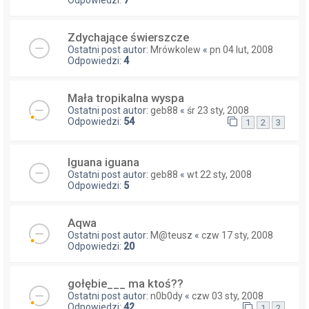
Zdychające świerszcze
Ostatni post autor:
Mrówkolew
«
pn 04 lut, 2008
Odpowiedzi:
4
Mała tropikalna wyspa
Ostatni post autor:
geb88
«
śr 23 sty, 2008
Odpowiedzi:
54
1
2
3
Iguana iguana
Ostatni post autor:
geb88
«
wt 22 sty, 2008
Odpowiedzi:
5
Aqwa
Ostatni post autor:
M@teusz
«
czw 17 sty, 2008
Odpowiedzi:
20
gołębie___ ma ktoś??
Ostatni post autor:
n0b0dy
«
czw 03 sty, 2008
Odpowiedzi:
42
1
2