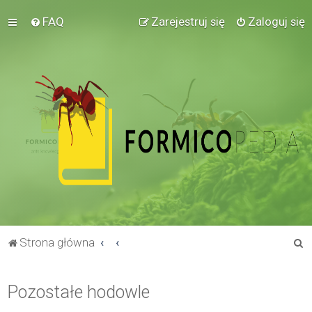
FAQ
Zarejestruj się
Zaloguj się
S
Strona główna
z
u
Pozostałe hodowle
k