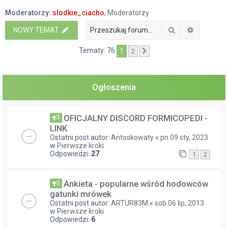
a
Moderatorzy:
slodkie_ciacho
,
Moderatorzy
j
Szukaj
Wyszukiw
NOWY TEMAT
Tematy: 76
1
2
Następna
Ogłoszenia
OFICJALNY DISCORD FORMICOPEDI -
LINK
Ostatni post autor:
Antoskowaty
«
pn 09 sty, 2023
w
Pierwsze kroki
Odpowiedzi:
27
1
2
Ankieta - popularne wśród hodowców
gatunki mrówek
Ostatni post autor:
ARTUR83M
«
sob 06 lip, 2013
w
Pierwsze kroki
Odpowiedzi:
6