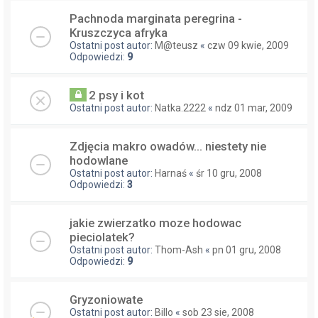
Pachnoda marginata peregrina -
Kruszczyca afryka
Ostatni post autor:
M@teusz
«
czw 09 kwie, 2009
Odpowiedzi:
9
2 psy i kot
Ostatni post autor:
Natka.2222
«
ndz 01 mar, 2009
Zdjęcia makro owadów... niestety nie
hodowlane
Ostatni post autor:
Harnaś
«
śr 10 gru, 2008
Odpowiedzi:
3
jakie zwierzatko moze hodowac
pieciolatek?
Ostatni post autor:
Thom-Ash
«
pn 01 gru, 2008
Odpowiedzi:
9
Gryzoniowate
Ostatni post autor:
Billo
«
sob 23 sie, 2008