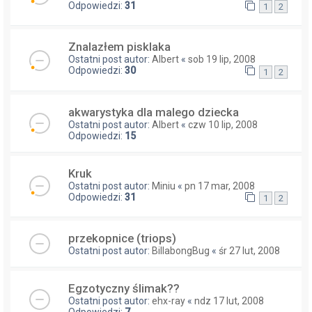
Odpowiedzi:
31
1
2
Znalazłem pisklaka
Ostatni post autor:
Albert
«
sob 19 lip, 2008
Odpowiedzi:
30
1
2
akwarystyka dla malego dziecka
Ostatni post autor:
Albert
«
czw 10 lip, 2008
Odpowiedzi:
15
Kruk
Ostatni post autor:
Miniu
«
pn 17 mar, 2008
Odpowiedzi:
31
1
2
przekopnice (triops)
Ostatni post autor:
BillabongBug
«
śr 27 lut, 2008
Egzotyczny ślimak??
Ostatni post autor:
ehx-ray
«
ndz 17 lut, 2008
Odpowiedzi:
7