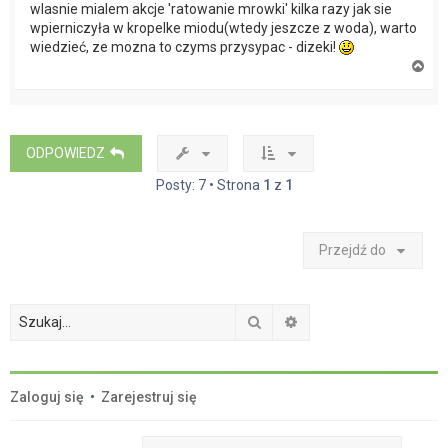
wlasnie mialem akcje 'ratowanie mrowki' kilka razy jak sie
wpierniczyła w kropelke miodu(wtedy jeszcze z woda), warto
wiedzieć, ze mozna to czyms przysypac - dizeki!
N
a
g
ó
r
ę
ODPOWIEDZ
Posty: 7 • Strona
1
z
1
Przejdź do
Szukaj
Wyszukiwanie zaawan
Zaloguj się
•
Zarejestruj się