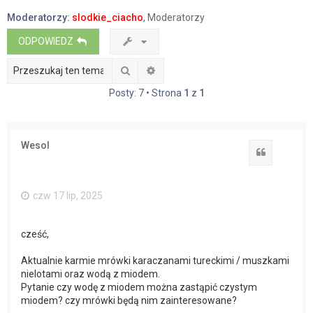
a
Moderatorzy:
slodkie_ciacho
,
Moderatorzy
j
ODPOWIEDZ
Szukaj
Wyszukiwanie zaawansowane
Posty: 7 • Strona
1
z
1
Wesol
Cytuj
czw 17 lip, 2025
cześć,
Aktualnie karmie mrówki karaczanami tureckimi / muszkami
nielotami oraz wodą z miodem.
Pytanie czy wodę z miodem można zastąpić czystym
miodem? czy mrówki będą nim zainteresowane?