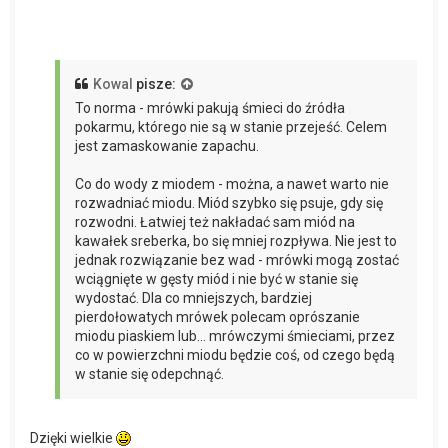
Kowal
pisze:
To norma - mrówki pakują śmieci do źródła
pokarmu, którego nie są w stanie przejeść. Celem
jest zamaskowanie zapachu.
Co do wody z miodem - można, a nawet warto nie
rozwadniać miodu. Miód szybko się psuje, gdy się
rozwodni. Łatwiej też nakładać sam miód na
kawałek sreberka, bo się mniej rozpływa. Nie jest to
jednak rozwiązanie bez wad - mrówki mogą zostać
wciągnięte w gęsty miód i nie być w stanie się
wydostać. Dla co mniejszych, bardziej
pierdołowatych mrówek polecam oprószanie
miodu piaskiem lub... mrówczymi śmieciami, przez
co w powierzchni miodu będzie coś, od czego będą
w stanie się odepchnąć.
Dzięki wielkie