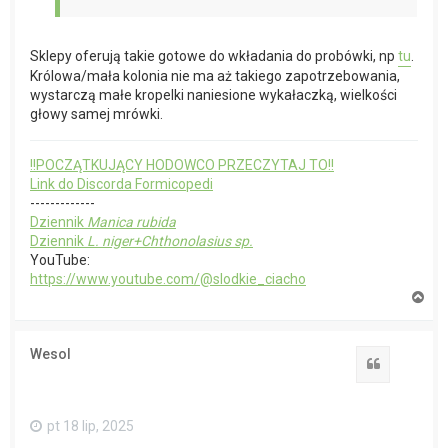
Sklepy oferują takie gotowe do wkładania do probówki, np
tu
.
Królowa/mała kolonia nie ma aż takiego zapotrzebowania,
wystarczą małe kropelki naniesione wykałaczką, wielkości
głowy samej mrówki.
!!POCZĄTKUJĄCY HODOWCO PRZECZYTAJ TO!!
Link do Discorda Formicopedi
-------------
Dziennik
Manica rubida
Dziennik
L. niger+Chthonolasius sp.
YouTube:
https://www.youtube.com/@slodkie_ciacho
N
a
g
ó
Wesol
r
Cytuj
ę
pt 18 lip, 2025