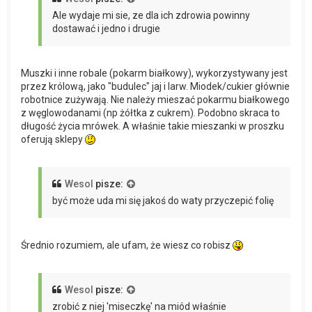
Ale wydaje mi sie, ze dla ich zdrowia powinny
dostawać i jedno i drugie
Muszki i inne robale (pokarm białkowy), wykorzystywany jest
przez królową, jako "budulec" jaj i larw. Miodek/cukier głównie
robotnice zużywają. Nie należy mieszać pokarmu białkowego
z węglowodanami (np żółtka z cukrem). Podobno skraca to
długość życia mrówek. A właśnie takie mieszanki w proszku
oferują sklepy
Wesol
pisze:
być może uda mi się jakoś do waty przyczepić folię
Średnio rozumiem, ale ufam, że wiesz co robisz
Wesol
pisze:
zrobić z niej 'miseczkę' na miód właśnie