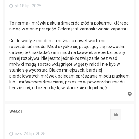
pt 18 lip, 2025
To norma - mrówki pakują śmieci do źródła pokarmu, którego
nie są w stanie przejeść. Celem jest zamaskowanie zapachu.
Co do wody z miodem - można, a nawet warto nie
rozwadniać miodu. Miód szybko się psuje, gdy się rozwodni.
Łatwiej też nakładać sam miód na kawałek sreberka, bo się
mniej rozpływa. Nie jest to jednak rozwiązanie bez wad -
mrówki mogą zostać wciągnięte w gęsty miód i nie być w
stanie się wydostać. Dla co mniejszych, bardziej
pierdołowatych mrówek polecam oprószanie miodu piaskiem
lub... mrówczymi śmieciami, przez co w powierzchni miodu
będzie coś, od czego będą w stanie się odepchnąć.
N
a
g
ó
Wesol
r
Cytuj
ę
czw 24 lip, 2025