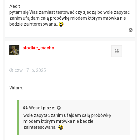
//edit
pytam się Was zamiast testować czy zjedzą bo wole zapytać
zanim ufajdam całą probówkę miodem którym mrówka nie
bedzie zainteresowana..
N
a
g
ó
slodkie_ciacho
r
Cytuj
ę
czw 17 lip, 2025
Witam.
Wesol
pisze:
wole zapytać zanim ufajdam całą probówkę
miodem którym mrówka nie bedzie
zainteresowana..