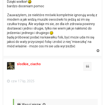
Dzięki wielkie!
bardzo doceniam pomoc
Zauważyłem, że niektóre mrówki kompletnie ignorują wodę z
miodem a jak widzą muszki owocówki to jedzą aż im się
czułka trzęsą. Ale wydaje mi sie, ze dla ich zdrowia powinny
dostawać i jedno i drugie, tylko nie wiem jak je nakłonić do
jedzenia i jednego i drugiego
będę próbować podać na kawałku folii, być może uda mi się
jakoś do waty przyczepić folię i zrobić z niej 'miseczkę' na
miód właśnie - moze cos mi sie uda wyrzeźbić
N
a
g
ó
slodkie_ciacho
r
Cytuj
ę
czw 17 lip, 2025
Wesol
pisze: