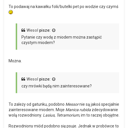
To podawaj na kawałku folii/butelki pet po wodzie czy czymś
Wesol
pisze:
Pytanie czy wodę z miodem można zastąpić
czystym miodem?
Można.
Wesol
pisze:
czy mrówki będą nim zainteresowane?
To zależy od gatunku, podobno
Messor
nie są jakoś specjalnie
zainteresowane miodem. Moje
Manica rubida
zdecydowanie
wolą rozwodniony.
Lasius
,
Tetramorium
, im to raczej obojętne.
Rozwodniony miód podobno się psuje. Jednak w probówce to