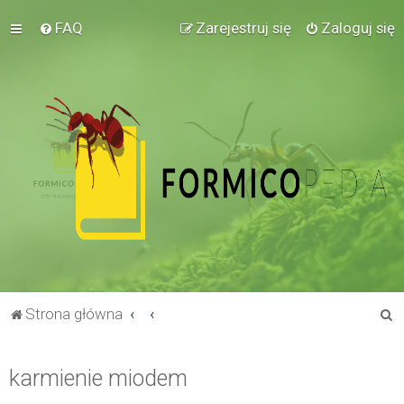
FAQ
Zarejestruj się
Zaloguj się
S
Strona główna
z
u
karmienie miodem
k