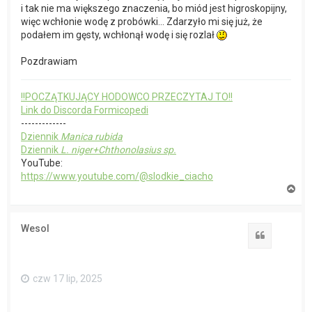
i tak nie ma większego znaczenia, bo miód jest higroskopijny,
więc wchłonie wodę z probówki... Zdarzyło mi się już, że
podałem im gęsty, wchłonął wodę i się rozlał
Pozdrawiam
!!POCZĄTKUJĄCY HODOWCO PRZECZYTAJ TO!!
Link do Discorda Formicopedi
-------------
Dziennik
Manica rubida
Dziennik
L. niger+Chthonolasius sp.
YouTube:
https://www.youtube.com/@slodkie_ciacho
N
a
g
ó
Wesol
r
Cytuj
ę
czw 17 lip, 2025