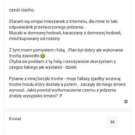
cześć ciacho,
Staram się omijać mieszanek z internetu, dla mnie to taki
odpowiednik przetworzonego jedzenia...
Muszki w domowej hodowli, karaczany z domowej hodowli,
miód kupowany od rodziny
Z tym moim pomysłem i folią... Plan był dobry ale wykonanie
trochę zawiodło
Chyba sie poddam z tą folią i rzeczywiście skorzystam z
czegos takiego jak wysłałeś - dzieki
Pytanie z innej beczki troche - moje fallaxy zjadłby wczoraj
troche miodu który dostały a potem... zaczęły do niego śmieci
wynosić. Jakiś powód/wytłumaczenie czemu z jedzenia
zrobiły wysypisko smieci? :P
N
a
g
ó
Kowal
r
Cytuj
ę