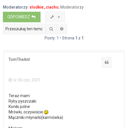
a
Moderatorzy:
slodkie_ciacho
,
Moderatorzy
j
ODPOWIEDZ
Szukaj
Wyszukiwanie zaawansowane
Posty: 1 • Strona
1
z
1
TomTheAnt
Cytuj
śr 30 cze, 2021
Teraz mam:
Ryby pyszczaki
Koniki polne
Mrówki, oczywiście
Mączniki młynarki(karmówka)