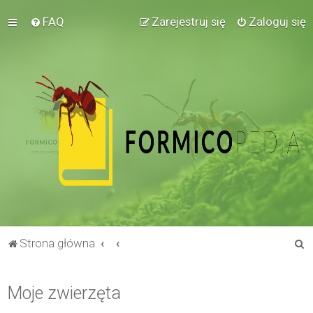
FAQ
Zarejestruj się
Zaloguj się
S
Strona główna
z
u
Moje zwierzęta
k