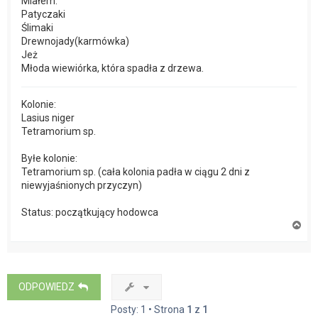
Miałem:
Patyczaki
Ślimaki
Drewnojady(karmówka)
Jeż
Młoda wiewiórka, która spadła z drzewa.
Kolonie:
Lasius niger
Tetramorium sp.
Byłe kolonie:
Tetramorium sp. (cała kolonia padła w ciągu 2 dni z
niewyjaśnionych przyczyn)
Status: początkujący hodowca
N
a
g
ó
r
ę
ODPOWIEDZ
Posty: 1 • Strona
1
z
1