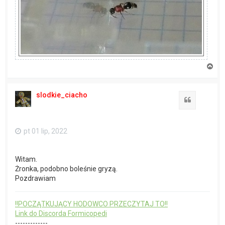
N
a
g
ó
slodkie_ciacho
r
Cytuj
ę
pt 01 lip, 2022
Witam.
Żronka, podobno boleśnie gryzą.
Pozdrawiam
!!POCZĄTKUJĄCY HODOWCO PRZECZYTAJ TO!!
Link do Discorda Formicopedi
-------------