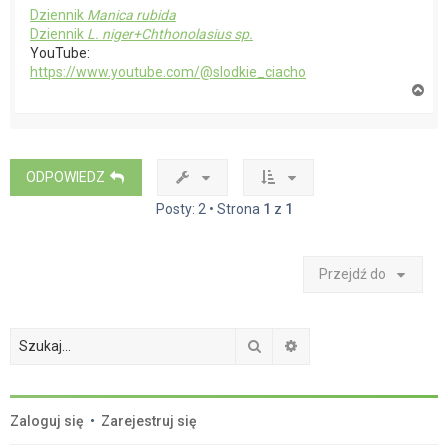
Dziennik
Manica rubida
Dziennik
L. niger+Chthonolasius sp.
YouTube:
https://www.youtube.com/@slodkie_ciacho
N
a
g
ó
r
ę
ODPOWIEDZ
Posty: 2 • Strona
1
z
1
Przejdź do
Szukaj
Wyszukiwanie zaawan
Zaloguj się
•
Zarejestruj się