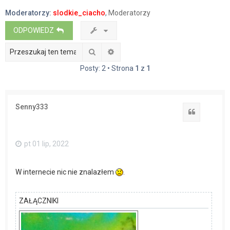
a
Moderatorzy:
slodkie_ciacho
,
Moderatorzy
j
ODPOWIEDZ
Szukaj
Wyszukiwanie zaawansowane
Posty: 2 • Strona
1
z
1
Senny333
Cytuj
pt 01 lip, 2022
W internecie nic nie znalazłem
.
ZAŁĄCZNIKI