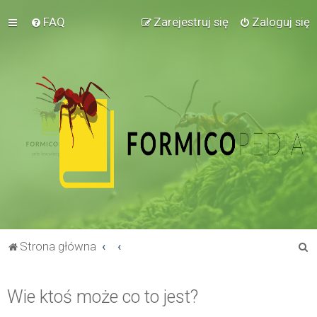
FAQ
Zarejestruj się
Zaloguj się
S
Strona główna
z
u
Wie ktoś może co to jest?
k