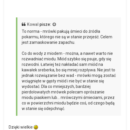
Kowal
pisze:
To norma - mrówki pakują śmieci do źródła
pokarmu, którego nie są w stanie przejeść. Celem
jest zamaskowanie zapachu.
Co do wody z miodem - można, a nawet warto nie
rozwadniać miodu. Miód szybko się psuje, gdy się
rozwodni. Łatwiej też nakładać sam miód na
kawałek sreberka, bo się mniej rozpływa. Nie jest to
jednak rozwiązanie bez wad - mrówki mogą zostać
wciągnięte w gęsty miód i nie być w stanie się
wydostać. Dla co mniejszych, bardziej
pierdołowatych mrówek polecam oprószanie
miodu piaskiem lub... mrówczymi śmieciami, przez
co w powierzchni miodu będzie coś, od czego będą
w stanie się odepchnąć.
Dzięki wielkie