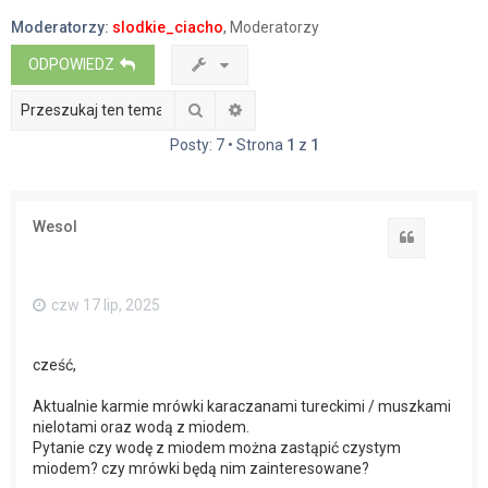
a
Moderatorzy:
slodkie_ciacho
,
Moderatorzy
j
ODPOWIEDZ
Szukaj
Wyszukiwanie zaawansowane
Posty: 7 • Strona
1
z
1
Wesol
Cytuj
czw 17 lip, 2025
cześć,
Aktualnie karmie mrówki karaczanami tureckimi / muszkami
nielotami oraz wodą z miodem.
Pytanie czy wodę z miodem można zastąpić czystym
miodem? czy mrówki będą nim zainteresowane?