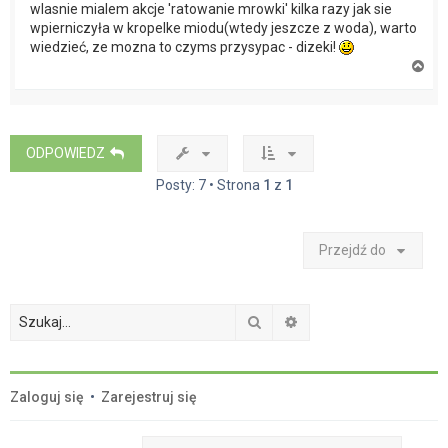
wlasnie mialem akcje 'ratowanie mrowki' kilka razy jak sie
wpierniczyła w kropelke miodu(wtedy jeszcze z woda), warto
wiedzieć, ze mozna to czyms przysypac - dizeki!
N
a
g
ó
r
ę
ODPOWIEDZ
Posty: 7 • Strona
1
z
1
Przejdź do
Szukaj
Wyszukiwanie zaawan
Zaloguj się
•
Zarejestruj się