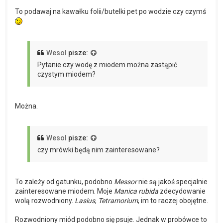
To podawaj na kawałku folii/butelki pet po wodzie czy czymś
Wesol
pisze:
Pytanie czy wodę z miodem można zastąpić
czystym miodem?
Można.
Wesol
pisze:
czy mrówki będą nim zainteresowane?
To zależy od gatunku, podobno
Messor
nie są jakoś specjalnie
zainteresowane miodem. Moje
Manica rubida
zdecydowanie
wolą rozwodniony.
Lasius
,
Tetramorium
, im to raczej obojętne.
Rozwodniony miód podobno się psuje. Jednak w probówce to