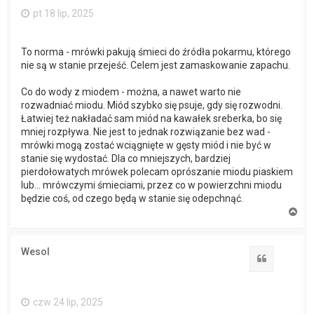
pt 18 lip, 2025
To norma - mrówki pakują śmieci do źródła pokarmu, którego
nie są w stanie przejeść. Celem jest zamaskowanie zapachu.
Co do wody z miodem - można, a nawet warto nie
rozwadniać miodu. Miód szybko się psuje, gdy się rozwodni.
Łatwiej też nakładać sam miód na kawałek sreberka, bo się
mniej rozpływa. Nie jest to jednak rozwiązanie bez wad -
mrówki mogą zostać wciągnięte w gęsty miód i nie być w
stanie się wydostać. Dla co mniejszych, bardziej
pierdołowatych mrówek polecam oprószanie miodu piaskiem
lub... mrówczymi śmieciami, przez co w powierzchni miodu
będzie coś, od czego będą w stanie się odepchnąć.
N
a
g
ó
Wesol
r
Cytuj
ę
czw 24 lip, 2025