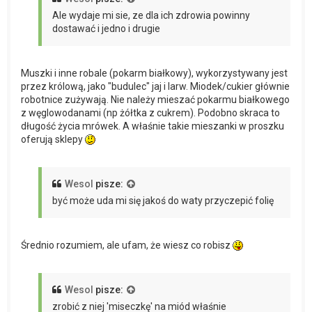
Ale wydaje mi sie, ze dla ich zdrowia powinny
dostawać i jedno i drugie
Muszki i inne robale (pokarm białkowy), wykorzystywany jest
przez królową, jako "budulec" jaj i larw. Miodek/cukier głównie
robotnice zużywają. Nie należy mieszać pokarmu białkowego
z węglowodanami (np żółtka z cukrem). Podobno skraca to
długość życia mrówek. A właśnie takie mieszanki w proszku
oferują sklepy
Wesol
pisze:
być może uda mi się jakoś do waty przyczepić folię
Średnio rozumiem, ale ufam, że wiesz co robisz
Wesol
pisze:
zrobić z niej 'miseczkę' na miód właśnie