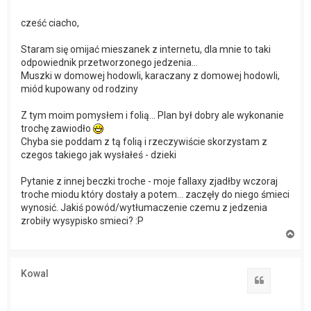
cześć ciacho,
Staram się omijać mieszanek z internetu, dla mnie to taki
odpowiednik przetworzonego jedzenia...
Muszki w domowej hodowli, karaczany z domowej hodowli,
miód kupowany od rodziny
Z tym moim pomysłem i folią... Plan był dobry ale wykonanie
trochę zawiodło
Chyba sie poddam z tą folią i rzeczywiście skorzystam z
czegos takiego jak wysłałeś - dzieki
Pytanie z innej beczki troche - moje fallaxy zjadłby wczoraj
troche miodu który dostały a potem... zaczęły do niego śmieci
wynosić. Jakiś powód/wytłumaczenie czemu z jedzenia
zrobiły wysypisko smieci? :P
N
a
g
ó
Kowal
r
Cytuj
ę