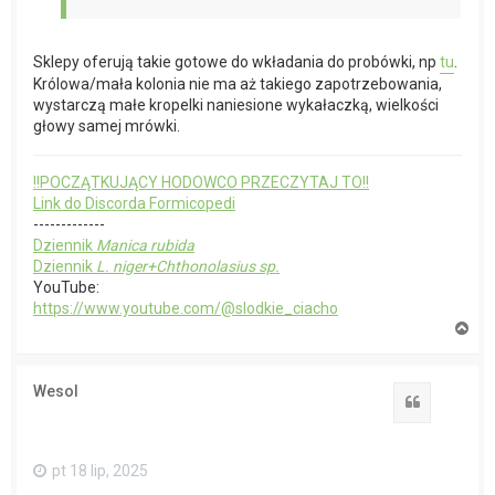
Sklepy oferują takie gotowe do wkładania do probówki, np
tu
.
Królowa/mała kolonia nie ma aż takiego zapotrzebowania,
wystarczą małe kropelki naniesione wykałaczką, wielkości
głowy samej mrówki.
!!POCZĄTKUJĄCY HODOWCO PRZECZYTAJ TO!!
Link do Discorda Formicopedi
-------------
Dziennik
Manica rubida
Dziennik
L. niger+Chthonolasius sp.
YouTube:
https://www.youtube.com/@slodkie_ciacho
N
a
g
ó
Wesol
r
Cytuj
ę
pt 18 lip, 2025