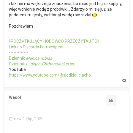
i tak nie ma większego znaczenia, bo miód jest higroskopijny,
więc wchłonie wodę z probówki... Zdarzyło mi się już, że
podałem im gęsty, wchłonął wodę i się rozlał
Pozdrawiam
!!POCZĄTKUJĄCY HODOWCO PRZECZYTAJ TO!!
Link do Discorda Formicopedi
-------------
Dziennik
Manica rubida
Dziennik
L. niger+Chthonolasius sp.
YouTube:
https://www.youtube.com/@slodkie_ciacho
N
a
g
ó
Wesol
r
Cytuj
ę
czw 17 lip, 2025