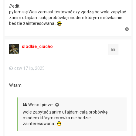
//edit
pytam się Was zamiast testować czy zjedzą bo wole zapytać
zanim ufajdam całą probówkę miodem którym mrówka nie
bedzie zainteresowana..
N
a
g
ó
slodkie_ciacho
r
Cytuj
ę
czw 17 lip, 2025
Witam.
Wesol
pisze:
wole zapytać zanim ufajdam całą probówkę
miodem którym mrówka nie bedzie
zainteresowana..