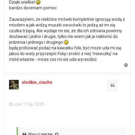
Dzięki wielkie!
bardzo doceniam pomoc
Zauważyłem, że niektóre mrówki kompletnie ignorują wodę z
miodem a jak widzą muszki owocówki to jedzą aż im się
czułka trzęsą. Ale wydaje mi sie, ze dla ich zdrowia powinny
dostawać i jedno i drugie, tylko nie wiem jak je nakłonić do
jedzenia i jednego i drugiego
będę próbować podać na kawałku folii, być może uda mi się
jakoś do waty przyczepić folię i zrobić z niej 'miseczkę' na
miód właśnie - moze cos mi sie uda wyrzeźbić
N
a
g
ó
slodkie_ciacho
r
Cytuj
ę
czw 17 lip, 2025
Wesol
pisze: