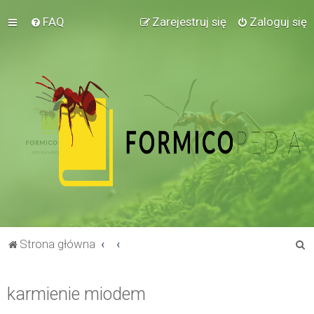
FAQ
Zarejestruj się
Zaloguj się
S
Strona główna
z
u
karmienie miodem
k