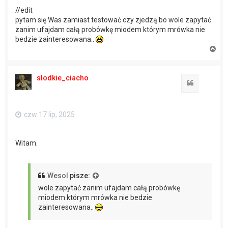
//edit
pytam się Was zamiast testować czy zjedzą bo wole zapytać
zanim ufajdam całą probówkę miodem którym mrówka nie
bedzie zainteresowana..
N
a
g
ó
slodkie_ciacho
r
Cytuj
ę
czw 17 lip, 2025
Witam.
Wesol
pisze:
wole zapytać zanim ufajdam całą probówkę
miodem którym mrówka nie bedzie
zainteresowana..