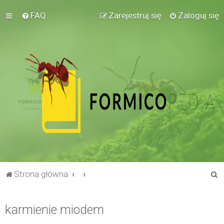
FAQ
Zarejestruj się
Zaloguj się
S
Strona główna
z
u
karmienie miodem
k