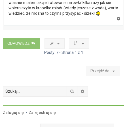
wlasnie mialem akcje 'ratowanie mrowki' kilka razy jak sie
wpierniczyła w kropelke miodu(wtedy jeszcze z woda), warto
wiedzieć, ze mozna to czyms przysypac - dizeki!
N
a
g
ó
r
ę
ODPOWIEDZ
Posty: 7 • Strona
1
z
1
Przejdź do
Szukaj
Wyszukiwanie zaawan
Zaloguj się
•
Zarejestruj się