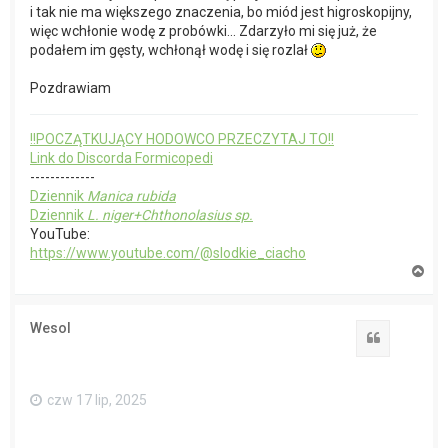
i tak nie ma większego znaczenia, bo miód jest higroskopijny,
więc wchłonie wodę z probówki... Zdarzyło mi się już, że
podałem im gęsty, wchłonął wodę i się rozlał
Pozdrawiam
!!POCZĄTKUJĄCY HODOWCO PRZECZYTAJ TO!!
Link do Discorda Formicopedi
-------------
Dziennik
Manica rubida
Dziennik
L. niger+Chthonolasius sp.
YouTube:
https://www.youtube.com/@slodkie_ciacho
N
a
g
ó
Wesol
r
Cytuj
ę
czw 17 lip, 2025