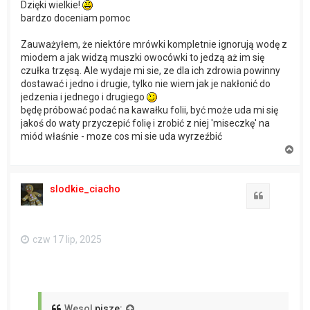
Dzięki wielkie!
bardzo doceniam pomoc
Zauważyłem, że niektóre mrówki kompletnie ignorują wodę z
miodem a jak widzą muszki owocówki to jedzą aż im się
czułka trzęsą. Ale wydaje mi sie, ze dla ich zdrowia powinny
dostawać i jedno i drugie, tylko nie wiem jak je nakłonić do
jedzenia i jednego i drugiego
będę próbować podać na kawałku folii, być może uda mi się
jakoś do waty przyczepić folię i zrobić z niej 'miseczkę' na
miód właśnie - moze cos mi sie uda wyrzeźbić
N
a
g
ó
slodkie_ciacho
r
Cytuj
ę
czw 17 lip, 2025
Wesol
pisze: