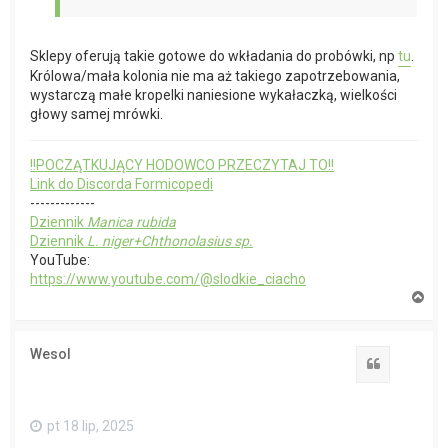
Sklepy oferują takie gotowe do wkładania do probówki, np
tu
.
Królowa/mała kolonia nie ma aż takiego zapotrzebowania,
wystarczą małe kropelki naniesione wykałaczką, wielkości
głowy samej mrówki.
!!POCZĄTKUJĄCY HODOWCO PRZECZYTAJ TO!!
Link do Discorda Formicopedi
-------------
Dziennik
Manica rubida
Dziennik
L. niger+Chthonolasius sp.
YouTube:
https://www.youtube.com/@slodkie_ciacho
N
a
g
ó
Wesol
r
Cytuj
ę
pt 18 lip, 2025