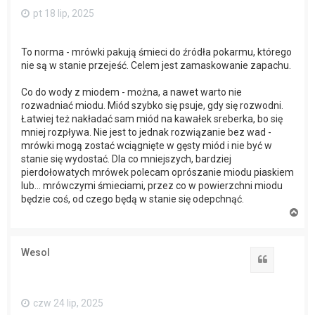
pt 18 lip, 2025
To norma - mrówki pakują śmieci do źródła pokarmu, którego
nie są w stanie przejeść. Celem jest zamaskowanie zapachu.
Co do wody z miodem - można, a nawet warto nie
rozwadniać miodu. Miód szybko się psuje, gdy się rozwodni.
Łatwiej też nakładać sam miód na kawałek sreberka, bo się
mniej rozpływa. Nie jest to jednak rozwiązanie bez wad -
mrówki mogą zostać wciągnięte w gęsty miód i nie być w
stanie się wydostać. Dla co mniejszych, bardziej
pierdołowatych mrówek polecam oprószanie miodu piaskiem
lub... mrówczymi śmieciami, przez co w powierzchni miodu
będzie coś, od czego będą w stanie się odepchnąć.
N
a
g
ó
Wesol
r
Cytuj
ę
czw 24 lip, 2025