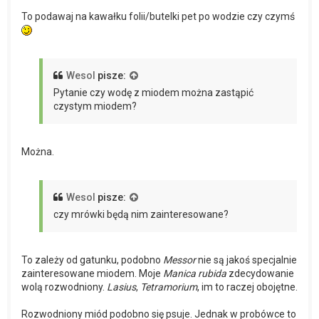
To podawaj na kawałku folii/butelki pet po wodzie czy czymś
Wesol
pisze:
Pytanie czy wodę z miodem można zastąpić
czystym miodem?
Można.
Wesol
pisze:
czy mrówki będą nim zainteresowane?
To zależy od gatunku, podobno
Messor
nie są jakoś specjalnie
zainteresowane miodem. Moje
Manica rubida
zdecydowanie
wolą rozwodniony.
Lasius
,
Tetramorium
, im to raczej obojętne.
Rozwodniony miód podobno się psuje. Jednak w probówce to