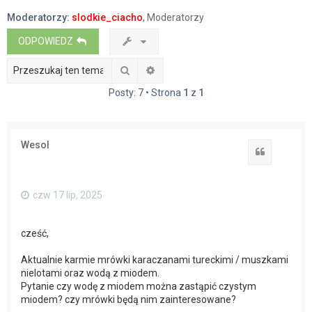
a
Moderatorzy:
slodkie_ciacho
,
Moderatorzy
j
ODPOWIEDZ
Szukaj
Wyszukiwanie zaawansowane
Posty: 7 • Strona
1
z
1
Wesol
Cytuj
czw 17 lip, 2025
cześć,
Aktualnie karmie mrówki karaczanami tureckimi / muszkami
nielotami oraz wodą z miodem.
Pytanie czy wodę z miodem można zastąpić czystym
miodem? czy mrówki będą nim zainteresowane?