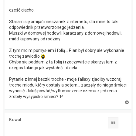
cześć ciacho,
Staram się omijać mieszanek z internetu, dla mnie to taki
odpowiednik przetworzonego jedzenia...
Muszki w domowej hodowli, karaczany z domowej hodowli,
miód kupowany od rodziny
Z tym moim pomysłem i folią... Plan był dobry ale wykonanie
trochę zawiodło
Chyba sie poddam z tą folią i rzeczywiście skorzystam z
czegos takiego jak wysłałeś - dzieki
Pytanie z innej beczki troche - moje fallaxy zjadłby wczoraj
troche miodu który dostały a potem... zaczęły do niego śmieci
wynosić. Jakiś powód/wytłumaczenie czemu z jedzenia
zrobiły wysypisko smieci? :P
N
a
g
ó
Kowal
r
Cytuj
ę