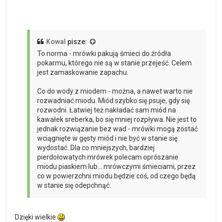
Kowal
pisze:
To norma - mrówki pakują śmieci do źródła
pokarmu, którego nie są w stanie przejeść. Celem
jest zamaskowanie zapachu.
Co do wody z miodem - można, a nawet warto nie
rozwadniać miodu. Miód szybko się psuje, gdy się
rozwodni. Łatwiej też nakładać sam miód na
kawałek sreberka, bo się mniej rozpływa. Nie jest to
jednak rozwiązanie bez wad - mrówki mogą zostać
wciągnięte w gęsty miód i nie być w stanie się
wydostać. Dla co mniejszych, bardziej
pierdołowatych mrówek polecam oprószanie
miodu piaskiem lub... mrówczymi śmieciami, przez
co w powierzchni miodu będzie coś, od czego będą
w stanie się odepchnąć.
Dzięki wielkie