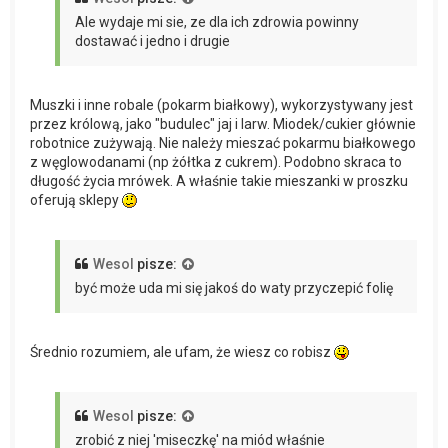
Ale wydaje mi sie, ze dla ich zdrowia powinny
dostawać i jedno i drugie
Muszki i inne robale (pokarm białkowy), wykorzystywany jest
przez królową, jako "budulec" jaj i larw. Miodek/cukier głównie
robotnice zużywają. Nie należy mieszać pokarmu białkowego
z węglowodanami (np żółtka z cukrem). Podobno skraca to
długość życia mrówek. A właśnie takie mieszanki w proszku
oferują sklepy
Wesol
pisze:
być może uda mi się jakoś do waty przyczepić folię
Średnio rozumiem, ale ufam, że wiesz co robisz
Wesol
pisze:
zrobić z niej 'miseczkę' na miód właśnie