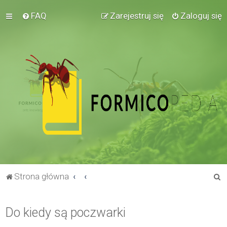
FAQ
Zarejestruj się
Zaloguj się
S
Strona główna
z
u
Do kiedy są poczwarki
k