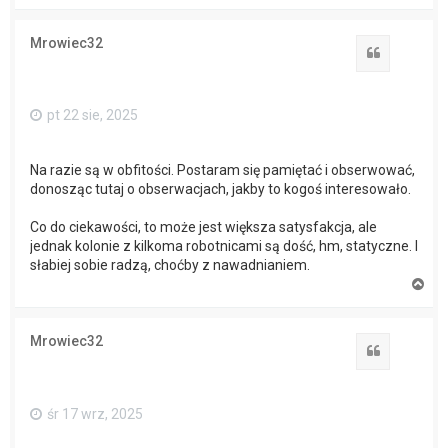
a
g
ó
Mrowiec32
r
Cytuj
ę
pt 22 sie, 2025
Na razie są w obfitości. Postaram się pamiętać i obserwować,
donosząc tutaj o obserwacjach, jakby to kogoś interesowało.
Co do ciekawości, to może jest większa satysfakcja, ale
jednak kolonie z kilkoma robotnicami są dość, hm, statyczne. I
słabiej sobie radzą, choćby z nawadnianiem.
N
a
g
ó
Mrowiec32
r
Cytuj
ę
śr 17 wrz, 2025