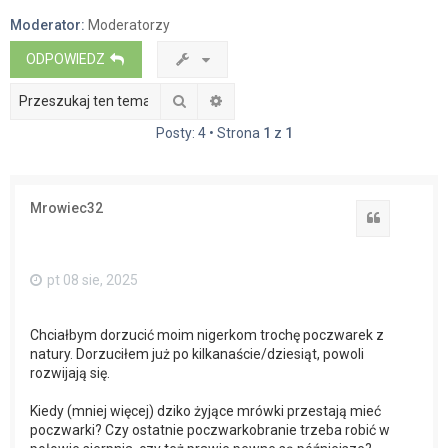
a
Moderator:
Moderatorzy
j
ODPOWIEDZ
Szukaj
Wyszukiwanie zaawansowane
Posty: 4 • Strona
1
z
1
Mrowiec32
Cytuj
pt 08 sie, 2025
Chciałbym dorzucić moim nigerkom trochę poczwarek z
natury. Dorzuciłem już po kilkanaście/dziesiąt, powoli
rozwijają się.
Kiedy (mniej więcej) dziko żyjące mrówki przestają mieć
poczwarki? Czy ostatnie poczwarkobranie trzeba robić w