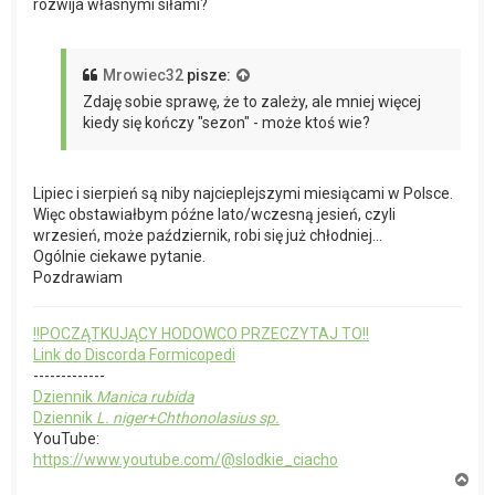
rozwija własnymi siłami?
Mrowiec32
pisze:
Zdaję sobie sprawę, że to zależy, ale mniej więcej
kiedy się kończy "sezon" - może ktoś wie?
Lipiec i sierpień są niby najcieplejszymi miesiącami w Polsce.
Więc obstawiałbym późne lato/wczesną jesień, czyli
wrzesień, może październik, robi się już chłodniej...
Ogólnie ciekawe pytanie.
Pozdrawiam
!!POCZĄTKUJĄCY HODOWCO PRZECZYTAJ TO!!
Link do Discorda Formicopedi
-------------
Dziennik
Manica rubida
Dziennik
L. niger+Chthonolasius sp.
YouTube:
https://www.youtube.com/@slodkie_ciacho
N