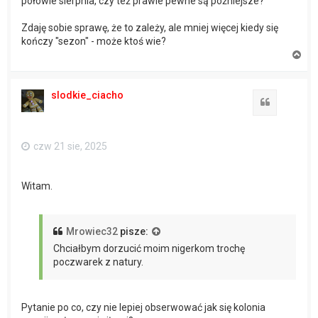
połowie sierpnia, czy też prawie pewne są późniejsze?
Zdaję sobie sprawę, że to zależy, ale mniej więcej kiedy się
kończy "sezon" - może ktoś wie?
N
a
g
ó
slodkie_ciacho
r
Cytuj
ę
czw 21 sie, 2025
Witam.
Mrowiec32
pisze:
Chciałbym dorzucić moim nigerkom trochę
poczwarek z natury.
Pytanie po co, czy nie lepiej obserwować jak się kolonia