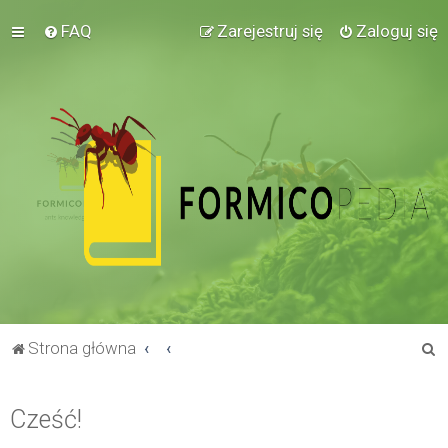
FAQ
Zarejestruj się
Zaloguj się
S
Strona główna
z
u
Cześć!
k