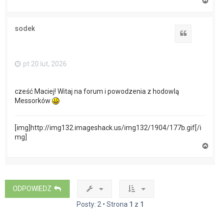
N
a
g
ó
sodek
r
Cytuj
ę
pt 20 lut, 2026
cześć Maciej! Witaj na forum i powodzenia z hodowlą
Messorków
[img]http://img132.imageshack.us/img132/1904/177b.gif[/i
mg]
N
a
g
ó
r
ę
ODPOWIEDZ
Posty: 2 • Strona
1
z
1