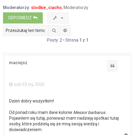
a
Moderatorzy:
slodkie_ciacho
,
Moderatorzy
j
ODPOWIEDZ
Szukaj
Wyszukiwanie zaawansowane
Posty: 2 • Strona
1
z
1
maciejsz
Cytuj
sob 03 sty, 2026
Dzień dobry wszystkim!
Od ponad roku mam dwie kolonie
Messor barbarus
.
Pojawiłem się tutaj, ponieważ mam nadzieję spotkać tutaj
osoby, które podzielą się ze mną swoją wiedzą i
doświadczeniem.