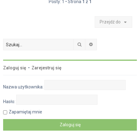
Posty: 1 • Strona
1
z
1
Przejdź do
Szukaj
Wyszukiwanie zaawan
Zaloguj się
•
Zarejestruj się
Nazwa użytkownika:
Hasło:
Zapamiętaj mnie