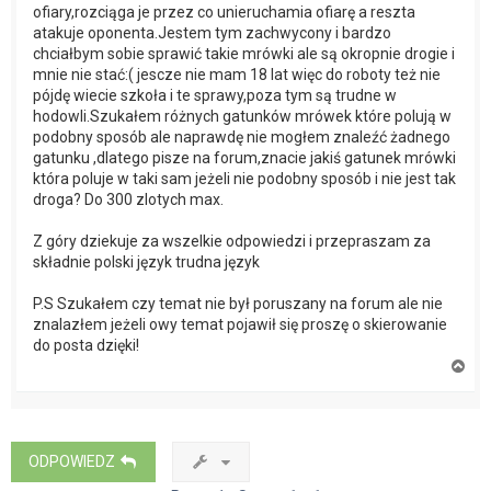
ofiary,rozciąga je przez co unieruchamia ofiarę a reszta
atakuje oponenta.Jestem tym zachwycony i bardzo
chciałbym sobie sprawić takie mrówki ale są okropnie drogie i
mnie nie stać:( jescze nie mam 18 lat więc do roboty też nie
pójdę wiecie szkoła i te sprawy,poza tym są trudne w
hodowli.Szukałem różnych gatunków mrówek które polują w
podobny sposób ale naprawdę nie mogłem znaleźć żadnego
gatunku ,dlatego pisze na forum,znacie jakiś gatunek mrówki
która poluje w taki sam jeżeli nie podobny sposób i nie jest tak
droga? Do 300 zlotych max.
Z góry dziekuje za wszelkie odpowiedzi i przepraszam za
składnie polski język trudna język
P.S Szukałem czy temat nie był poruszany na forum ale nie
znalazłem jeżeli owy temat pojawił się proszę o skierowanie
do posta dzięki!
N
a
g
ó
r
ę
ODPOWIEDZ