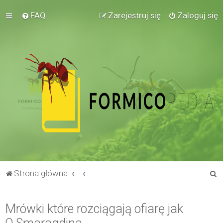
FAQ
Zarejestruj się
Zaloguj się
S
Strona główna
z
u
Mrówki które rozciągają ofiarę jak
k