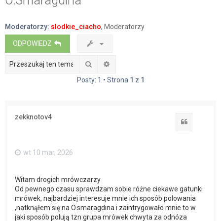
O.Smaragdina
a
j
Moderatorzy:
slodkie_ciacho
,
Moderatorzy
ODPOWIEDZ
Szukaj
Wyszukiwanie zaawansowane
Posty: 1 • Strona
1
z
1
zekknotov4
Cytuj
wt 10 mar, 2026
Witam drogich mrówczarzy
Od pewnego czasu sprawdzam sobie różne ciekawe gatunki
mrówek, najbardziej interesuje mnie ich sposób polowania
,natknąłem się na O.smaragdina i zaintrygowało mnie to w
jaki sposób polują tzn:grupa mrówek chwyta za odnóza